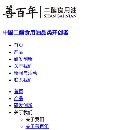
中国二酯食用油品类开创者
首页
产品
研发创新
关于我们
新闻与活动
联系我们
首页
产品
研发创新
关于我们
关于我们
关于善百年