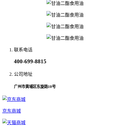
联系电话
400-699-8815
公司地址
广州市黄埔区东旋路10号
京东商城